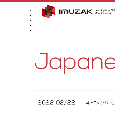
Japan
2022 02/22
「4 YFN（バ