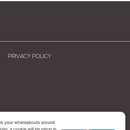
T
PRIVACY POLICY
ack your whereabouts around
ing, a cookie will be setup in