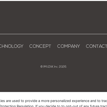
CHNOLOGY
CONCEPT
COMPANY
CONTAC
© IMUZAK Inc. 2026.
ies are used to provide a more personalized experience and to tr
tection Regulation. If you decide to to opt-out of any future track