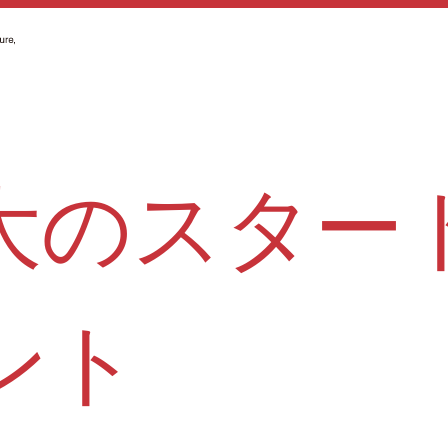
大のスター
ント